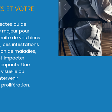
S ET VOTRE
sectes ou de
e majeur pour
ennité de vos biens.
, ces infestations
ion de maladies,
 et impacter
ccupants. Une
 visuelle ou
tervenir
prolifération.