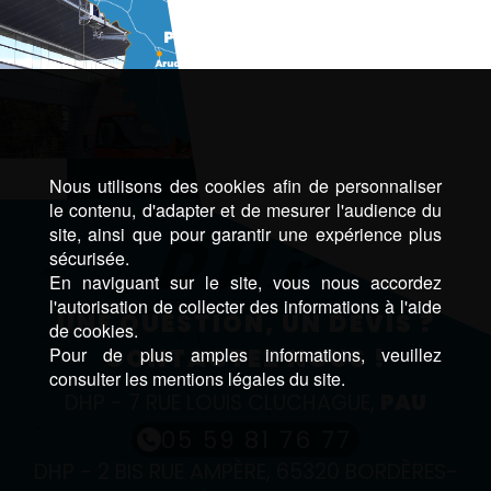
Nous utilisons des cookies afin de personnaliser
le contenu, d'adapter et de mesurer l'audience du
site, ainsi que pour garantir une expérience plus
sécurisée.
En naviguant sur le site, vous nous accordez
l'autorisation de collecter des informations à l'aide
UNE QUESTION, UN DEVIS ?
de cookies.
Pour de plus amples informations, veuillez
CONTACTEZ NOUS !
consulter les mentions légales du site.
DHP - 7 RUE LOUIS CLUCHAGUE,
PAU
05 59 81 76 77
DHP - 2 BIS RUE AMPÈRE, 65320 BORDÈRES-