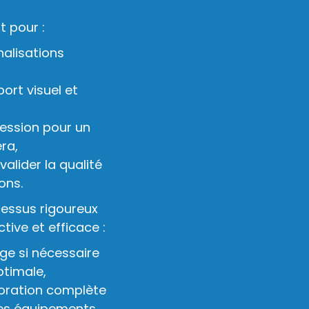
t pour :
alisations
ort visuel et
ession pour un
ra,
valider la qualité
ons.
cessus rigoureux
ive et efficace :
ge si nécessaire
ptimale,
loration complète
des équipements