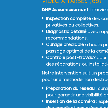
VIDÉO À TARBES (65)
DHP Assainissement
intervien
Inspection complète
des can
privatives ou collectives,
Diagnostic détaillé
avec rapp
recommandations,
Curage préalable
à haute pr
passage optimal de la camé
Contrôle post-travaux
pour 
des réparations ou installati
Notre intervention suit un pro
pour une méthode non destruct
Préparation du réseau
: cura
pour garantir une visibilité o
Insertion de la caméra
: exp
des canalisations grâce à 