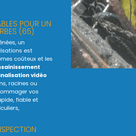
ABLES POUR UN
RBES (65)
énées, un
isations est
lèmes coûteux et les
ssainissement
nalisation vidéo
ons, racines ou
ndommager vos
pide, fiable et
culiers,
NSPECTION